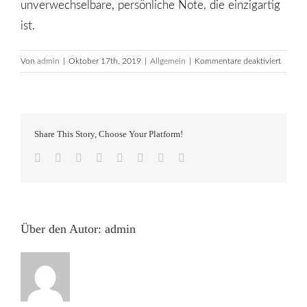
unverwechselbare, persönliche Note, die einzigartig
ist.
für
Von
admin
|
Oktober 17th, 2019
|
Allgemein
|
Kommentare deaktiviert
Brosch
Katalo
Share This Story, Choose Your Platform!
Facebook
Twitter
LinkedIn
Reddit
Tumblr
Pinterest
Vk
Email
Über den Autor:
admin