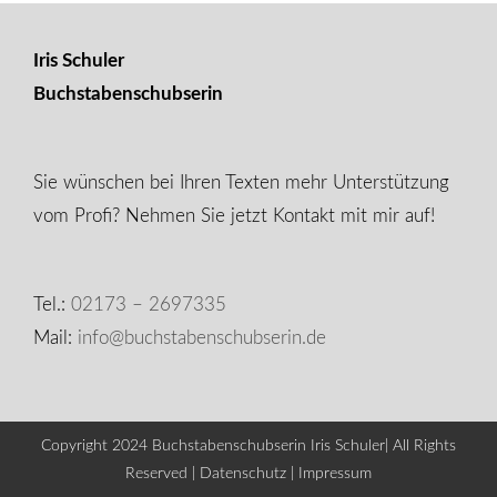
Iris Schuler
Buchstabenschubserin
Sie wünschen bei Ihren Texten mehr Unterstützung
vom Profi? Nehmen Sie jetzt Kontakt mit mir auf!
Tel.:
02173 – 2697335
Mail:
info@buchstabenschubserin.de
Copyright 2024 Buchstabenschubserin Iris Schuler| All Rights
Reserved |
Datenschutz
|
Impressum