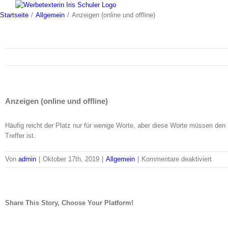
Skip
to
Startseite
/
Allgemein
/
Anzeigen (online und offline)
content
Anzeigen (online und offline)
Häufig reicht der Platz nur für wenige Worte, aber diese Worte müssen de
Treffer ist.
für
Von
admin
|
Oktober 17th, 2019
|
Allgemein
|
Kommentare deaktiviert
Anze
(onlin
und
offlin
Share This Story, Choose Your Platform!
Facebook
Twitter
LinkedIn
Reddit
Tumblr
Pinterest
Vk
Email