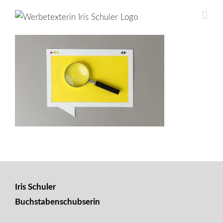
Skip
to
content
Iris Schuler
Buchstabenschubserin